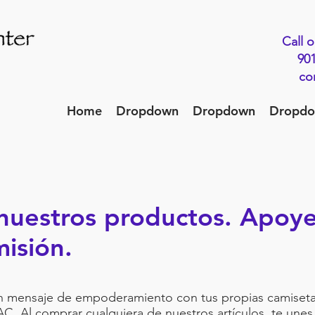
Call o
901
co
Home
Dropdown
Dropdown
Dropd
uestros productos. Apoy
misión.
 mensaje de empoderamiento con tus propias camisetas
C. Al comprar cualquiera de nuestros artículos, te unes