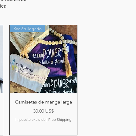
ica.
Recién llegado
Vista rápida
Camisetas de manga larga
Precio
30,00 US$
Impuesto excluido
|
Free Shipping