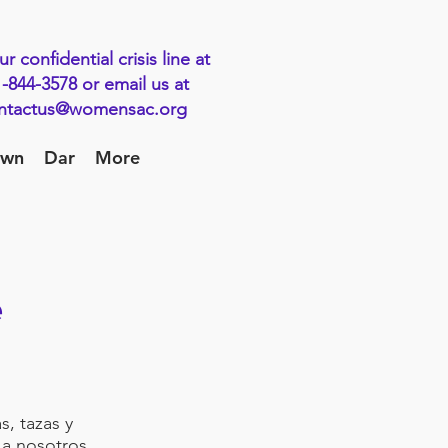
ur confidential crisis line at
-844-3578 or email us at
ntactus@womensac.org
own
Dar
More
e
, tazas y
 a nosotros