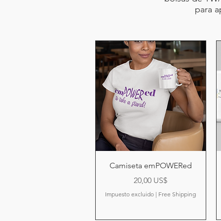
para a
Vista rápida
Camiseta emPOWERed
Precio
20,00 US$
Impuesto excluido
|
Free Shipping