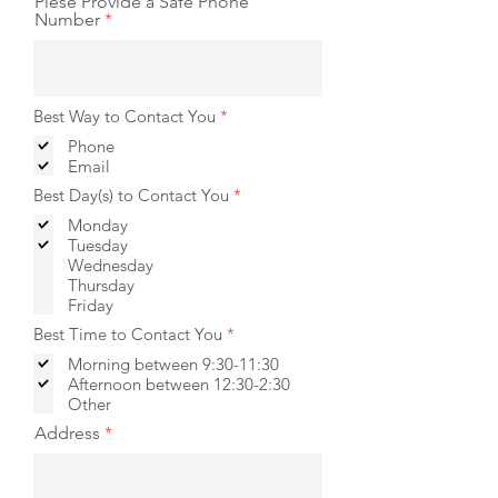
Plese Provide a Safe Phone
Number
إ
Best Way to Contact You
*
ل
Phone
ز
ا
Email
م
إ
Best Day(s) to Contact You
*
ي
ل
Monday
ز
ا
Tuesday
م
Wednesday
ي
Thursday
Friday
إ
Best Time to Contact You
*
ل
Morning between 9:30-11:30
ز
ا
Afternoon between 12:30-2:30
م
Other
ي
Address