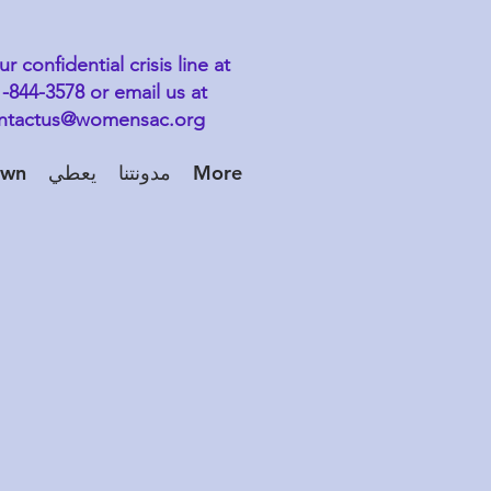
ur confidential crisis line at
-844-3578 or email us at
ntactus@womensac.org
More
مدونتنا
يعطي
own