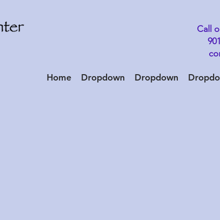
Call o
901
co
Home
Dropdown
Dropdown
Dropd